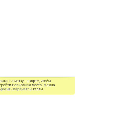
ажми на метку на карте, чтобы
ерейти к описанию места. Можно
бросить параметры
карты.