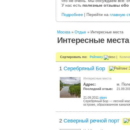
что не очень. Мы обсуждаем все: от
У нас есть
полезные отзывы обо
Подробнее
| Перейти на
главную с
Москва
»
Отдых
»
Интересные места
Интересные места
Сортировать по:
Рейтингу
|
Количе
1
Серебряный Бор
Интересные места
Адрес:
м. Пол
Последний отзыв:
21.09.20
21.09.2011
pipes
Серебряный Бор — лесной масс
острове, образованном каналом
2
Северный речной порт