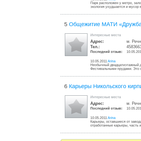
Парк расположен у метро, зало
экология ухудшается и мусор в
5
Общежитие МАТИ «Дружб
Интересные места
Адрес:
м. Речн
Тел.:
458366
Последний отзыв:
10.05.20
10.05.2011
Arina
Необычный двадцатиэтажный до
Фестивальными прудами. Это 
6
Карьеры Никольского кирп
Интересные места
Адрес:
м. Речн
Последний отзыв:
10.05.20
10.05.2011
Arina
Карьеры, оставшиеся от завод
отработанные карьеры, часть и