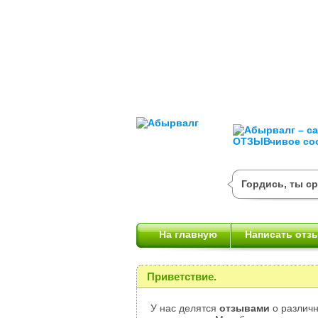
Гордись, ты с
На главную
Написать отз
Приветствие.
У нас делятся
отзывами
о различн