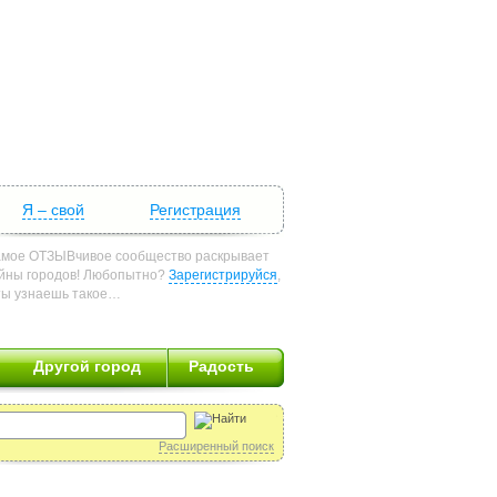
Я – свой
Регистрация
мое ОТЗЫВчивое сообщество раскрывает
йны городов! Любопытно?
Зарегистрируйся
,
ты узнаешь такое…
Другой город
Радость
Расширенный поиск