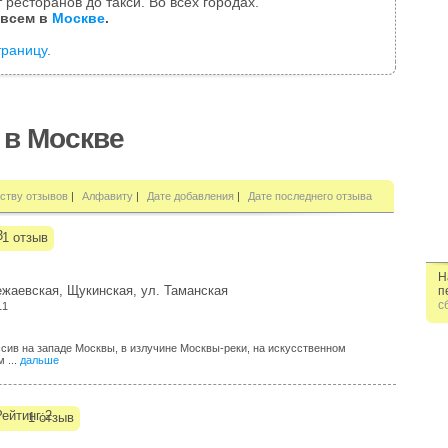
 ресторанов до такси. Во всех городах.
 всем в
Москве
.
траницу
.
 в Москве
ству отзывов
|
Алфавиту
|
Дате добавления
|
Дате последнего отзыва
1 отзыв
Н
ежаевская, Щукинская, ул. Таманская
п
с
11
ив на западе Москвы, в излучине Москвы-реки, на искусственном
 ...
дальше
1 отзыв