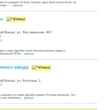
жен в середине 20 века. Раньше здесь было много белок, но
езде — ...
дальше
а»
1 отзыв
ой Вокзал, ул. Фестивальная, 4К3
3
11
м в парке Дружбы около Речного вокзала, рядом с
общежитие ВУЗа ...
дальше
ичного завода
1 отзыв
ой Вокзал, ул. Флотская, 1
11
а находятся в парке Дружбы рядом с Речным вокзалом. Это
з них заполнена ...
дальше