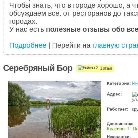
Чтобы знать, что в городе хорошо, а ч
обсуждаем все: от ресторанов до такс
городах.
У нас есть
полезные отзывы обо вс
Подробнее
| Перейти на
главную стра
Серебряный Бор
1 отзыв
Категория:
Ин
Адрес:
ул
Работает:
кр
Достоинства:
Красиво
Пе
+1
Недостатки: