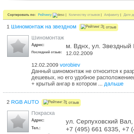
Сортировать по:
Рейтингу
|
Количеству отзывов
|
Алфавиту
|
Дате д
1
Шиномонтаж на звездном
1 отзыв
Шиномонтаж
Адрес:
м. Вднх, ул. Звездный
Последний отзыв:
12.02.2009
12.02.2009
vorobiev
Данный шиномонтаж не относится к раз
дешевых, но его удобное расположение(
+ крытый ангар в котором ...
дальше
2
RGB AUTO
1 отзыв
Покраска
Адрес:
ул. Серпуховский Вал,
Тел.:
+7 (495) 661 6335, +7 