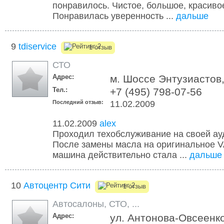
понравилось. Чистое, большое, красиво
Понравилась уверенность ...
дальше
9
tdiservice
1 отзыв
СТО
Адрес:
м. Шоссе Энтузиастов,
Тел.:
+7 (495) 798-07-56
Последний отзыв:
11.02.2009
11.02.2009
alex
Проходил техобслуживание на своей ауд
После замены масла на оригинальное 
машина действительно стала ...
дальше
10
Автоцентр Сити
1 отзыв
Автосалоны
,
СТО
,
...
Адрес:
ул. Антонова-Овсеенко,