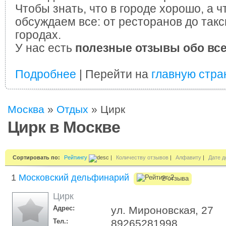
Чтобы знать, что в городе хорошо, а ч
обсуждаем все: от ресторанов до такс
городах.
У нас есть
полезные отзывы обо вс
Подробнее
| Перейти на
главную стра
Москва
»
Отдых
»
Цирк
Цирк в Москве
Сортировать по:
Рейтингу
|
Количеству отзывов
|
Алфавиту
|
Дате д
1
Московский дельфинарий
2 отзыва
Цирк
Адрес:
ул. Мироновская, 27
Тел.:
89265281998