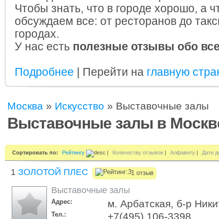
Чтобы знать, что в городе хорошо, а ч
обсуждаем все: от ресторанов до такс
городах.
У нас есть
полезные отзывы обо вс
Подробнее
| Перейти на
главную стра
Москва
»
Искусство
»
Выставочные залы
Выставочные залы в Москв
Сортировать по:
Рейтингу
|
Количеству отзывов
|
Алфавиту
|
Дате д
1
ЗОЛОТОЙ ПЛЕС
1 отзыв
Выставочные залы
Адрес:
м. Арбатская, б-р Ники
Тел.:
+7(495) 106-3398