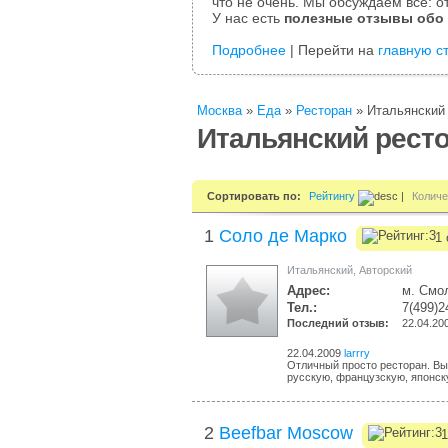
что не очень. Мы обсуждаем все: от
У нас есть
полезные отзывы обо
Подробнее
| Перейти на
главную с
Москва
»
Еда
»
Ресторан
»
Итальянский
Итальянский ресто
Сортировать по:
Рейтингу
|
Количе
1
Соло де Марко
1 
Итальянский
,
Авторский
Адрес:
м. Смол
Тел.:
7(499)2
Последний отзыв:
22.04.20
22.04.2009
larrry
Отличный просто ресторан. Вы
русскую, французскую, японску
2
Beefbar Moscow
1