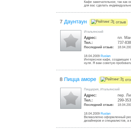
Кафе замечательное, так как о
для вас сделать индивидуально
7
Даунтаун
1 отзыв
Итальянский
Адрес:
пл. Ма
Тел.:
737-83
Последний отзыв:
18.04.20
18.04.2009
Ruslan
Интересное кафе, создающее т
нуля. Я вам советую пробовать 
8
Пицца аморе
1 от
Пиццерия
,
Итальянский
Адрес:
пер. Ли
Тел.:
299-353
Последний отзыв:
18.04.20
18.04.2009
Ruslan
Великолепно оформленный рест
дизайнеров и специалистов, а в