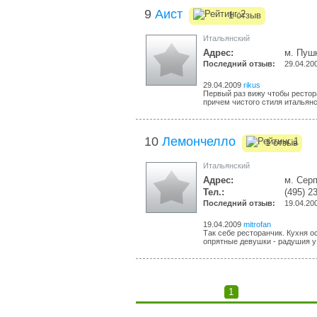
9
Аист
1 отзыв
Итальянский
Адрес:
м. Пушк
Последний отзыв:
29.04.20
29.04.2009
rikus
Первый раз вижу чтобы рестор
причем чистого стиля итальянск
10
Лемончелло
1 отзыв
Итальянский
Адрес:
м. Сер
Тел.:
(495) 2
Последний отзыв:
19.04.20
19.04.2009
mitrofan
Так себе ресторанчик. Кухня 
опрятные девушки - радушия у 
1