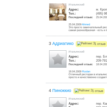
Итальянский
Адрес:
м. Кроп
Тел.:
(495) 9
Последний отзыв:
25.04.20
25.04.2009
Ahmed
Это просто замечательный рес
самая разнообразная - есть и п
3
Адриатико
1 отзыв
Итальянский
Адрес:
пер. Б
Тел.:
209-79
Последний отзыв:
18.04.20
18.04.2009
Ruslan
Отличный ресторан в итальянс
просто и качестввенно создаетс
4
Пиноккио
1 отзыв
Итальянский
Адрес:
пер. Ка