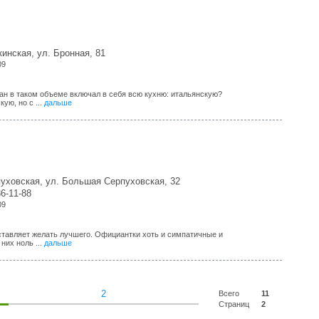
инская, ул. Бронная, 81
09
ан в таком объеме включал в себя всю кухню: итальянскую?
ую, но с ...
дальше
пуховская, ул. Большая Серпуховская, 32
36-11-88
09
оставляет желать лучшего. Официантки хоть и симпатичные и
них ноль ...
дальше
2
Всего
11
Страниц
2