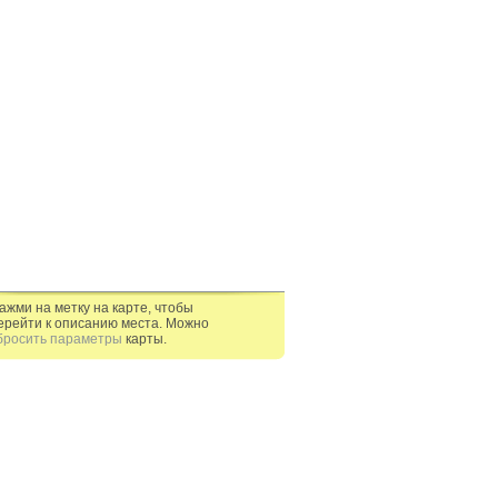
ажми на метку на карте, чтобы
ерейти к описанию места. Можно
бросить параметры
карты.