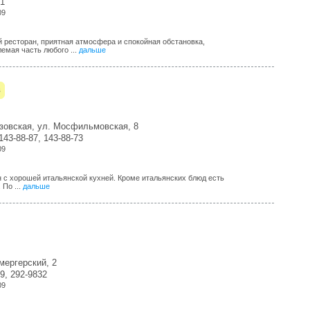
61
09
 ресторан, приятная атмосфера и спокойная обстановка,
емая часть любого ...
дальше
в
узовская, ул. Мосфильмовская, 8
 143-88-87, 143-88-73
09
 с хорошей итальянской кухней. Кроме итальянских блюд есть
 По ...
дальше
мергерский, 2
9, 292-9832
09