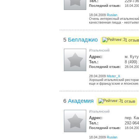
Тел.:
229-73
Последний отзыв:
18.04.20
18.04.2009
Ruslan
Очень интересный итальянский
качественная пицца - неотъемл
5
Белладжио
1 отзы
Итальянский
Адрес:
м. Кут
Тел.:
8 (499)
Последний отзыв:
28.04.20
28.04.2009
Mister_X
Хороший итальянский ресторан
еще и французские и японские.
6
Академия
1 отзыв
Итальянский
Адрес:
пер. Ка
Тел.:
292-964
Последний отзыв:
18.04.20
18.04.2009
Ruslan