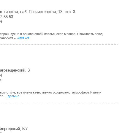
откинская, наб. Пречистенская, 13, стр. 3
82-55-53
09
торан! Кухня в основе своей итальянская мясная. Стоимость блюд
одороже ...
дальше
лаговещенский, 3
14
09
ком стиле, все очень качественно оформлено, атмосфера Италии
я ...
дальше
мергерский, 5/7