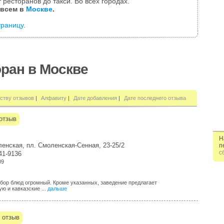
 ресторанов до такси. Во всех городах.
 всем в
Москве
.
траницу
.
ран в Москве
ству отзывов
|
Алфавиту
|
Дате добавления
|
Дате последнего отзыва
отзыв
Н
енская, пл. Смоленская-Сенная, 23-25/2
п
с
41-9136
09
бор блюд огромный. Кроме указанных, заведение предлагает
ю и кавказские ...
дальше
 отзыв