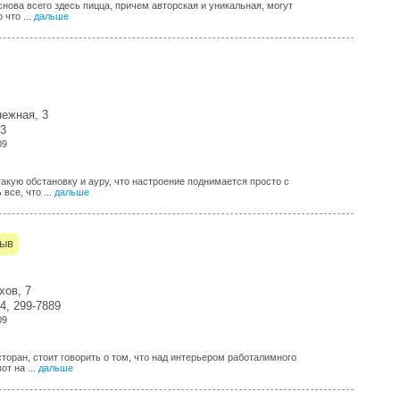
снова всего здесь пицца, причем авторская и уникальная, могут
 что ...
дальше
нежная, 3
83
09
акую обстановку и ауру, что настроение поднимается просто с
все, что ...
дальше
зыв
хов, 7
4, 299-7889
09
оран, стоит говорить о том, что над интерьером работалимного
от на ...
дальше