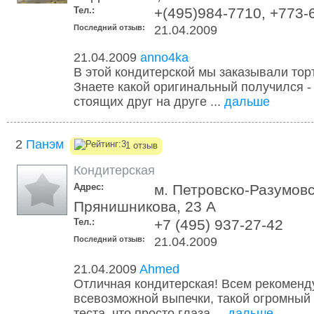
Тел.:
+(495)984-7710, +773-
Последний отзыв:
21.04.2009
21.04.2009
anno4ka
В этой кондитерской мы заказывали торт
Знаете какой оригинальный получился - 
стоящих друг на друге ...
дальше
2
Панэм
1 отзыв
Кондитерская
Адрес:
м. Петровско-Разумовс
Прянишникова, 23 А
Тел.:
+7 (495) 937-27-42
Последний отзыв:
21.04.2009
21.04.2009
Ahmed
Отличная кондитерская! Всем рекоменд
всевозможной выпечки, такой огромный
теста, что просто глаза ...
дальше