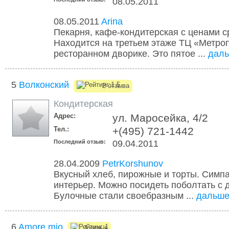
08.05.2011
08.05.2011
Arina
Пекарня, кафе-кондитерская с ценами 
Находится на третьем этаже ТЦ «Метро
ресторанном дворике. Это пятое ...
дал
5
Волконский
2 отзыва
Кондитерская
Адрес:
ул. Маросейка, 4/2
Тел.:
+(495) 721-1442
Последний отзыв:
09.04.2011
28.04.2009
PetrKorshunov
Вкусный хлеб, пирожные и торты. Симп
интерьер. Можно посидеть поболтать с 
Булочные стали своебразным ...
дальш
6
Amore mio
1 отзыв