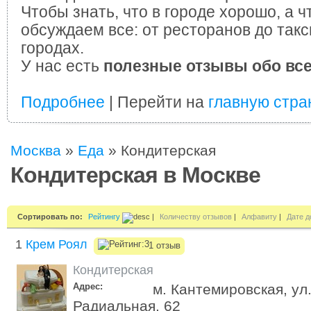
Чтобы знать, что в городе хорошо, а ч
обсуждаем все: от ресторанов до такс
городах.
У нас есть
полезные отзывы обо вс
Подробнее
| Перейти на
главную стра
Москва
»
Еда
»
Кондитерская
Кондитерская в Москве
Сортировать по:
Рейтингу
|
Количеству отзывов
|
Алфавиту
|
Дате д
1
Крем Роял
1 отзыв
Кондитерская
Адрес:
м. Кантемировская, ул.
Радиальная, 62