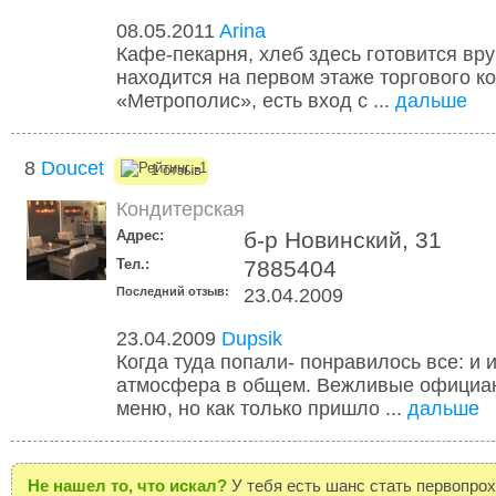
08.05.2011
Arina
Кафе-пекарня, хлеб здесь готовится вр
находится на первом этаже торгового к
«Метрополис», есть вход с ...
дальше
8
Doucet
1 отзыв
Кондитерская
Адрес:
б-р Новинский, 31
Тел.:
7885404
Последний отзыв:
23.04.2009
23.04.2009
Dupsik
Когда туда попали- понравилось все: и 
атмосфера в общем. Вежливые официан
меню, но как только пришло ...
дальше
Не нашел то, что искал?
У тебя есть шанс стать первопро