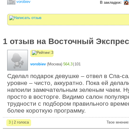
vorobiev
В закладки:
1 отзыв на Восточный Экспре
vorobiev
(
Москва
)
564,3
|
101
Сделал подарок девушке – отвел в Спа-са
уровне – чисто, аккуратно. Пока ей дела
напоили замечательным зеленым чаем. Н
просто в восторге. Видимо салон популяр
трудности с подбором правильного време
более короткую программу.
3
| 2 голоса
Твое мнение