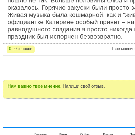
пошло не так. Больше половины блюд и п
оказалось. Горячие закуски были просто
Живая музыка была кошмарной, как и "жи
официантке Катерине особый привет – на
равнодушного создания я просто никогда 
праздник был испорчен безвозвратно.
0
| 0 голосов
Твое мнение
Нам важно твое мнение.
Напиши свой отзыв.
Главная
Блог
О Нас
Контакт
По