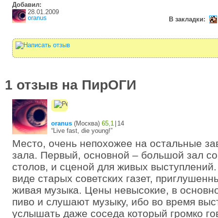
Добавил:
28.01.2009
oranus
В закладки:
1 отзыв на ПирОГИ
oranus
(
Москва
)
65,1
|
14
“Live fast, die young!”
Место, очень непохожее на остальные за
зала. Первый, основной – большой зал с
столов, и сценой для живых выступлений.
виде старых советских газет, приглушенны
живая музыка. Цены невысокие, в основно
пиво и слушают музыку, ибо во время вы
услышать даже соседа который громко го