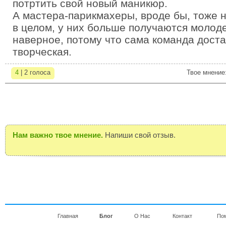
потртить свой новый маникюр.
А мастера-парикмахеры, вроде бы, тоже 
в целом, у них больше получаются молод
наверное, потому что сама команда дост
творческая.
4
| 2 голоса
Твое мнение
Нам важно твое мнение.
Напиши свой отзыв.
Главная
Блог
О Нас
Контакт
По