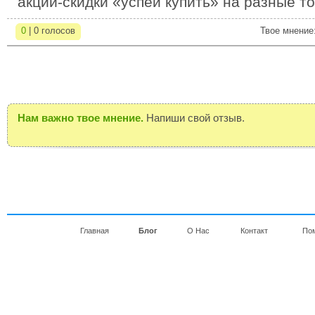
акции-скидки «успей купить» на разные т
0
| 0 голосов
Твое мнение
Нам важно твое мнение.
Напиши свой отзыв.
Главная
Блог
О Нас
Контакт
По