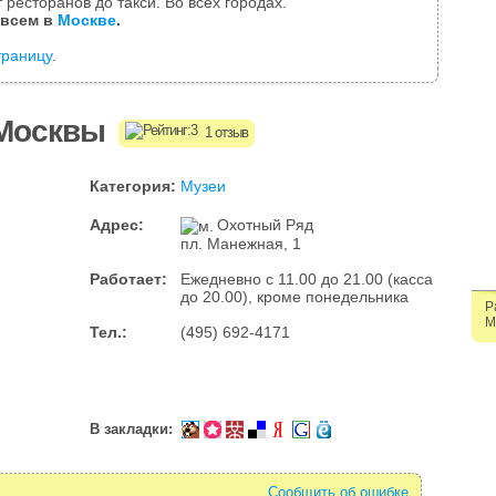
 ресторанов до такси. Во всех городах.
 всем в
Москве
.
траницу
.
 Москвы
1 отзыв
Категория:
Музеи
Адрес:
Охотный Ряд
пл. Манежная, 1
Работает:
Ежедневно с 11.00 до 21.00 (касса
до 20.00), кроме понедельника
Р
М
Тел.:
(495) 692-4171
В закладки:
Сообщить об ошибке