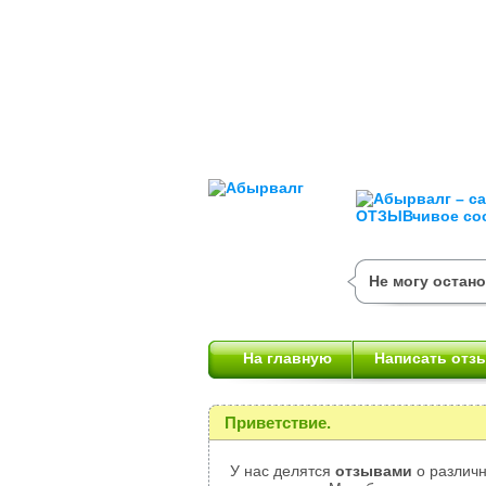
Не могу остан
На главную
Написать отз
Приветствие.
У нас делятся
отзывами
о различн