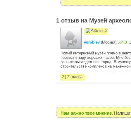
1 отзыв на Музей архео
vorobiev
(
Москва
)
564,3
|
1
Новый интересный музей прямо в центр
провести пару хороших часов. Мне был
раньше выглядел наш город. В музее р
строительстве комплекса на манежной
2
| 2 голоса
Нам важно твое мнение.
Напиши 