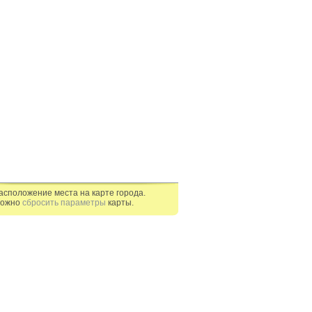
асположение места на карте города.
ожно
сбросить параметры
карты.