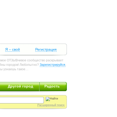
Я – свой
Регистрация
мое ОТЗЫВчивое сообщество раскрывает
йны городов! Любопытно?
Зарегистрируйся
,
ты узнаешь такое…
Другой город
Радость
Расширенный поиск