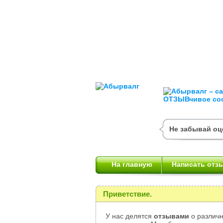
Не забывай оц
На главную
Написать отз
Приветствие.
У нас делятся
отзывами
о различн