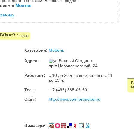
 ресторанов до такси. Во всех городах.
 всем в
Москве
.
траницу
.
1 отзыв
Категория:
Мебель
Адрес:
Водный Стадион
пр-т Новоясеневский, 24
Работает:
с 10 до 20 ч., в воскресенье с 11
до 19 ч.
Р
М
Тел.:
+ 7 (495) 585-06-60
Сайт:
http://www.comfortmebel.ru
В закладки: