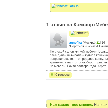
1 отзыв на КомфортМеб
anno4ka
(
Москва
)
21
|
14
“Бороться и искать! Найти
Неплохой салон мягкой мебели. Больш
себе диван выбирала – купила конечн
понравилось то, что продавец-консульт
критикуя, а на что то наоборот привле
на мебель. Почти полтора года. Круто.
0
| 0 голосов
Нам важно твое мнение.
Напиши 