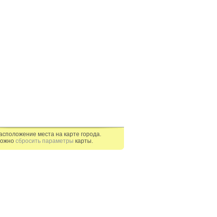
асположение места на карте города.
ожно
сбросить параметры
карты.