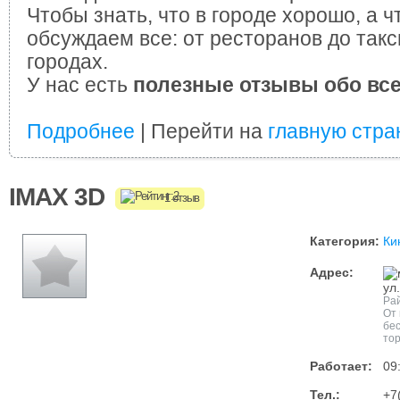
Чтобы знать, что в городе хорошо, а ч
обсуждаем все: от ресторанов до такс
городах.
У нас есть
полезные отзывы обо вс
Подробнее
| Перейти на
главную стра
IMAX 3D
1 отзыв
Категория:
Ки
Адрес:
ул
Ра
От 
бе
тор
Работает:
09
Тел.:
+7