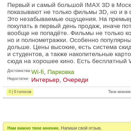
Первый и самый большой IMAX 3D в Моск
показывают не только фильмы 3D, но и в
Это незабываемые ощущения. На премьер
покупать в первый день продаж, иначе по
вообще не попадёте. Фильмы не только к
но и полнометражки. Особенно популярны
дольше. Цены высокие, есть система ски
и студентов, а также накопительные карт
сюда на хорошее кино. Есть бесплатный W
Достоинства:
Wi-fi
,
Парковка
Недостатки:
Интерьер
,
Очереди
0
| 0 голосов
Твое мнение
Нам важно твое мнение.
Напиши свой отзыв.