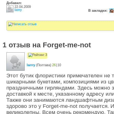
Добавил:
22.04.2009
larrry
В закладки:
1 отзыв на Forget-me-not
larrry
(
Полтава
)
26
|
10
Этот бутик флористики примечателен не 
шикарными букетами, композициями из цв
праздничными гирляндами. Здесь можно з
доставкой к месте, указанному адресу или
Также они занимаются ландшафтным диз
здорово это у Forget-me-not получается. 
великолепны. Всем очень рекомендую. Та