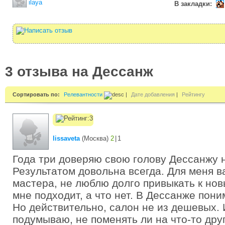
ilaya
В закладки:
3 отзыва на Дессанж
Сортировать по:
Релевантности
|
Дате добавления
|
Рейтингу
lissaveta
(
Москва
)
2
|
1
Года три доверяю свою голову Дессанжу 
Результатом довольна всегда. Для меня в
мастера, не люблю долго привыкать к нов
мне подходит, а что нет. В Дессанже пони
Но действительно, салон не из дешевых. 
подумываю, не поменять ли на что-то друг