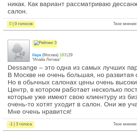
никак. Как вариант рассматриваю дессан
салон.
0
| 0 голосов
Твое мнение
ilaya
(
Москва
)
183
|
29
“Илайа Летова”
Dessange – это одна из самых лучших па
В Москве не очень большая, но развитая 
Но в обычных салонах цены очень высоки
Центр, в котором работает несколько пос
которые уже имеют свою клиентуру из би
очень-то хотят уходит в салон. Они же уч
Мне очень нравится!
-1
| 3 голоса
Твое мнение