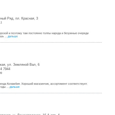
ный Ряд, пл. Красная, 3
11
верской и поэтому там постоянно толпы народа и безумные очереди
шь ...
дальше
кая, ул. Земляной Вал, 6
74 7944
09
енда Коламбия. Хороший магазинчик, ассортимент соответствует.
оды ...
дальше