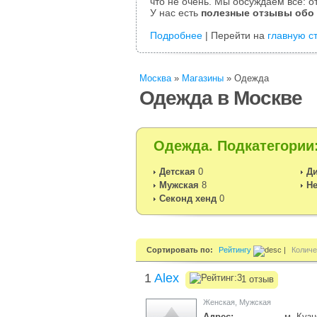
что не очень. Мы обсуждаем все: от
У нас есть
полезные отзывы обо
Подробнее
| Перейти на
главную с
Москва
»
Магазины
»
Одежда
Одежда в Москве
Одежда. Подкатегории
Детская
0
Ди
Мужская
8
Н
Секонд хенд
0
Сортировать по:
Рейтингу
|
Количе
1
Alex
1 отзыв
Женская
,
Мужская
Адрес:
м. Кузн