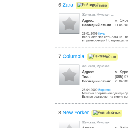
6
Zara
2 отзыва
Женская
,
Мужская
,
...
Адрес:
м. Охот
Последний отзыв:
11.04.20
29.01.2009
ilaya
Все знают, что есть Zara на Т
в примерочную. Но единицы ли
7
Columbia
1 отзыв
Женская
,
Мужская
Адрес:
м. Курс
Тел.:
(095) 9
Последний отзыв:
23.04.20
23.04.2009
Begemot
Магазин спортивной одежды бр
Быстро реагируют на смену пог
8
New Yorker
1 отзыв
Женская
,
Мужская