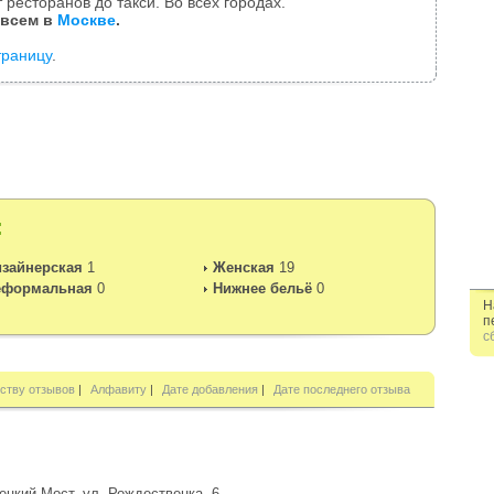
 ресторанов до такси. Во всех городах.
 всем в
Москве
.
траницу
.
:
зайнерская
1
Женская
19
еформальная
0
Нижнее бельё
0
Н
п
с
ству отзывов
|
Алфавиту
|
Дате добавления
|
Дате последнего отзыва
ецкий Мост, ул. Рождественка, 6