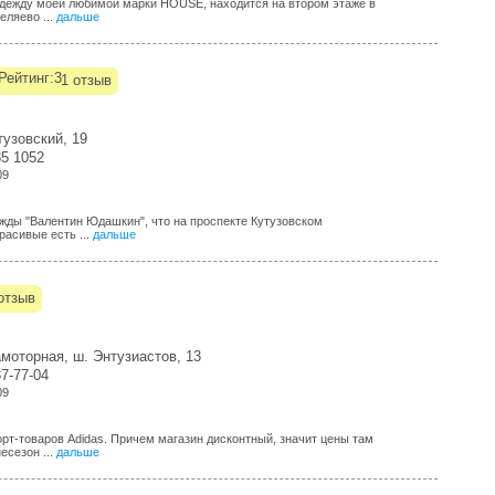
одежду моей любимой марки HOUSE, находится на втором этаже в
еляево ...
дальше
1 отзыв
тузовский, 19
85 1052
09
ежды "Валентин Юдашкин", что на проспекте Кутузовском
расивые есть ...
дальше
отзыв
моторная, ш. Энтузиастов, 13
87-77-04
09
рт-товаров Adidas. Причем магазин дисконтный, значит цены там
есезон ...
дальше