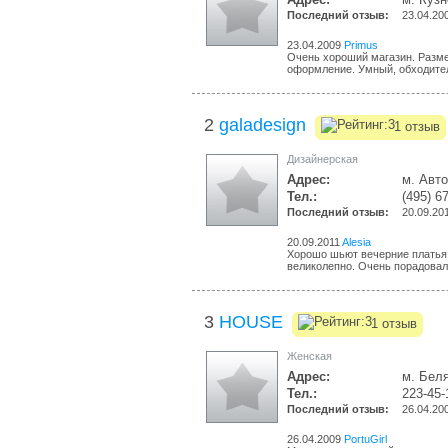
Последний отзыв:
23.04.20
23.04.2009
Primus
Очень хороший магазин. Разме
оформление. Умный, обходител
2
galadesign
1 отзыв
Дизайнерская
Адрес:
м. Авто
Тел.:
(495) 6
Последний отзыв:
20.09.20
20.09.2011
Alesia
Хорошо шьют вечерние платья. 
великолепно. Очень порадовало
3
HOUSE
1 отзыв
Женская
Адрес:
м. Беля
Тел.:
223-45-
Последний отзыв:
26.04.20
26.04.2009
PortuGirl