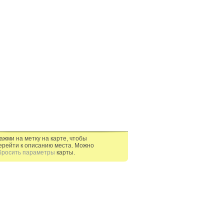
ажми на метку на карте, чтобы
ерейти к описанию места. Можно
бросить параметры
карты.