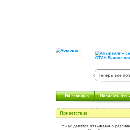
Теперь все об
На главную
Написать отз
Приветствие.
У нас делятся
отзывами
о различн