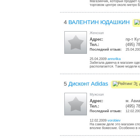
Магазинчик, который продает 
торговом центре около метро Б
4
ВАЛЕНТИН ЮДАШКИН
Женская
Адрес:
пр-т Ку
Тел.:
(495) 7
Последний отзыв:
25.04.20
25.04.2009
anno4ka
Забегала давеча в магазин од
располагается. Такие модели к
5
Дисконт Adidas
1 
Мужская
Адрес:
м. Авиа
Тел.:
(495) 7
Последний отзыв:
12.02.20
12.02.2009
vorobiev
На самом деле это магазин спо
вполне божеские. Особенно в н