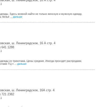
овская, ш. Ленинградское, 16 А стр. 4
11
дежды. Здесь можной найти не только женскую и мужскую одежду,
ь бельё ...
дальше
овская, ш. Ленинградское, 16 А стр. 4
) 641 1288
11
дежды из трикотажа. Цены средние. Иногда проходят распродажи.
этаже ТЦ « ...
дальше
овская, ш. Ленинградское, 16А стр. 4
) 721 2382
11