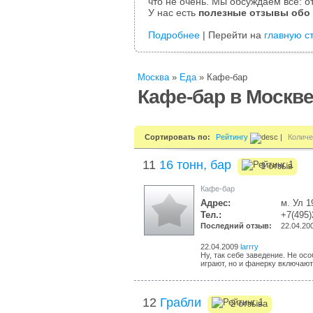
что не очень. Мы обсуждаем все: от
У нас есть
полезные отзывы обо
Подробнее
| Перейти на
главную с
Москва
»
Еда
»
Кафе-бар
Кафе-бар в Москв
Сортировать по:
Рейтингу
|
Количе
11
16 тонн, бар
1 отзыв
Кафе-бар
Адрес:
м. Ул 1
Тел.:
+7(495)
Последний отзыв:
22.04.20
22.04.2009
larrry
Ну, так себе заведение. Не ос
играют, но и фанерку включают,
12
Грабли
2 отзыва