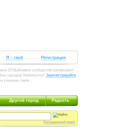
Я – свой
Регистрация
мое ОТЗЫВчивое сообщество раскрывает
йны городов! Любопытно?
Зарегистрируйся
,
ты узнаешь такое…
Другой город
Радость
Расширенный поиск