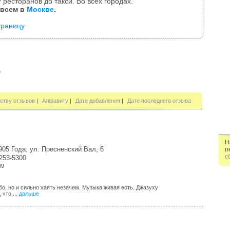
 ресторанов до такси. Во всех городах.
 всем в
Москве
.
траницу
.
е
ству отзывов
|
Алфавиту
|
Дате добавления
|
Дате последнего отзыва
Н
905 Года, ул. Пресненский Вал, 6
п
с
253-5300
09
обо, но и сильно хаять незачем. Музыка живая есть. Джазуху
 что ...
дальше