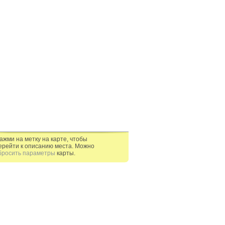
ажми на метку на карте, чтобы
ерейти к описанию места. Можно
бросить параметры
карты.