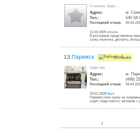
Столовая
,
Кафе
,
...
Адрес:
м. Сем
Тел.:
545 58 
Последний отзыв:
09.04.20
11.03.2009
arkaha
В ресторане представлена евро
супы, выпечка, десерты, больш
13
Парижск
2 отзыва
Кафе-бар
Адрес:
м. Парк
Тел.:
(499) 2
Последний отзыв:
09.04.20
29.01.2009
ilaya
Парижск мне сразу не понрави
ходят сюда поесть: вечером с 
1