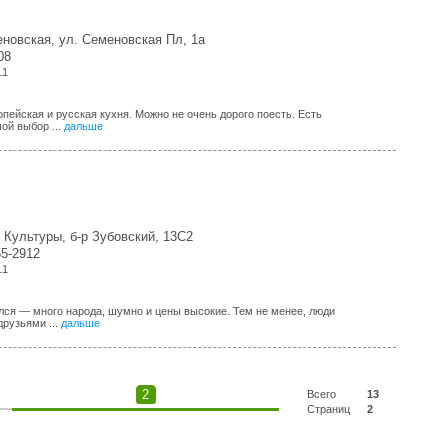
еновская, ул. Семеновская Пл, 1а
08
11
пейская и русская кухня. Можно не очень дорого поесть. Есть
ой выбор ...
дальше
 Культуры, б-р Зубовский, 13С2
55-2912
11
лся — много народа, шумно и цены высокие. Тем не менее, люди
друзьями ...
дальше
2
Всего
13
Страниц
2