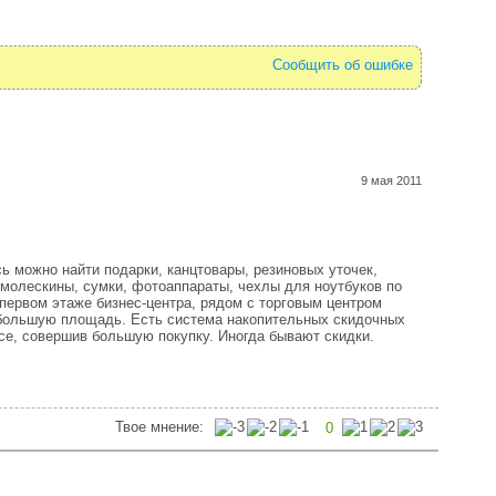
Сообщить об ошибке
9 мая 2011
ь можно найти подарки, канцтовары, резиновых уточек,
 молескины, сумки, фотоаппараты, чехлы для ноутбуков по
первом этаже бизнес-центра, рядом с торговым центром
 большую площадь. Есть система накопительных скидочных
ссе, совершив большую покупку. Иногда бывают скидки.
Твое мнение:
0