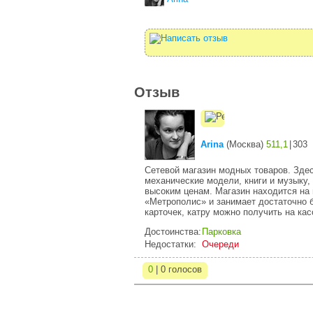
Отзыв
Arina
(
Москва
)
511,1
|
303
Сетевой магазин модных товаров. Здес
механические модели, книги и музыку,
высоким ценам. Магазин находится на 
«Метрополис» и занимает достаточно
карточек, катру можно получить на ка
Достоинства:
Парковка
Недостатки:
Очереди
0
| 0 голосов