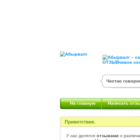
Честно говорим
На главную
Написать отз
Приветствие.
У нас делятся
отзывами
о различн