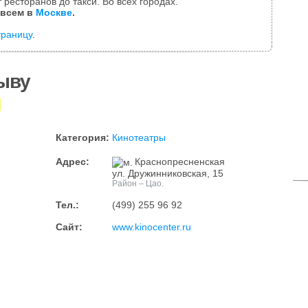
 ресторанов до такси. Во всех городах.
 всем в
Москве
.
траницу
.
ыву
Категория:
Кинотеатры
Адрес:
Краснопресненская
ул. Дружинниковская, 15
Район – Цао.
Тел.:
(499) 255 96 92
Сайт:
www.kinocenter.ru