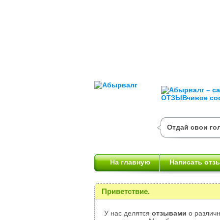
Отдай свои го
На главную
Написать отз
Приветствие.
У нас делятся
отзывами
о различн