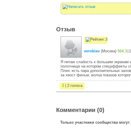
Отзыв
vorobiev
(
Москва
)
564,3
|
1
Я питаю слабость к большим экранам и
полотнище на котором спецэффекты см
Плюс есть пара дополнительных залов
за хвост фильм, волна показов которо
2
| 2 голоса
Комментарии (0)
Только участники сообщества могут